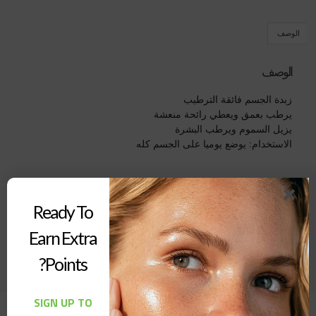
الوصف
الوصف
زبدة الجسم فائقة الترطيب
يرطب بعمق ويعطي رائحة منعشة
يزيل السموم ويرطب البشرة
الاستخدام: يوضع يوميا على الجسم كله
غير متوفر في المخزون
Ready To
Earn Extra
Buy Now
Points?
SIGN UP TO