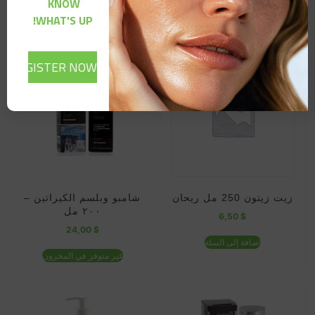
KNOW
WHAT'S UP!
منتجات ذات صلة
زيت زيتون 250 مل ريحان
شامبو وبلسم الكيراتين –
٢٠٠ مل
6,50
$
24,00
$
إضافة إلى السلة
غير متوفر في المخزون