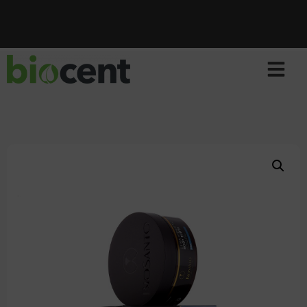
برنامج الولاء من BIOCENT بانتظارك!